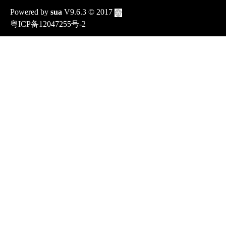
Powered by
sua
V9.6.3
© 2017
粤ICP备12047255号-2