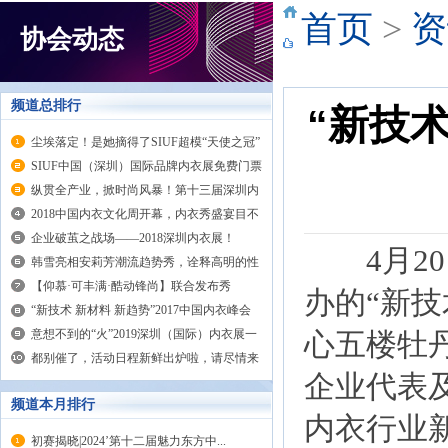
首页
>
资
协会动态
频道总排行
“新技术
尘埃落定！是她摘得了SIUF超模“天使之冠”
SIUF中国（深圳）国际品牌内衣展免费门票
获取方式在这里！
纵贯全产业，掀时尚风暴！第十三届深圳内
衣展大放异彩
2018中国内衣文化周开幕，内衣秀盛宴目不
暇接
企业破茧之战场——2018深圳内衣展！
4月20
韩雪亮相安莉芳潮流趋势秀，诠释高明的性
感
【仰慕·可丰满·酷动锋尚】联合发布秀
办的“新技
“新技术 新材料 新趋势”2017中国内衣峰会
圆满举行
意想不到的“火”2019深圳（国际）内衣展一
心五楼牡
位难求？！
都别催了，活动日程新鲜出炉啦，请尽情来
企业代表
嗨吧！
频道本月排行
内衣行业
初赛揭晓|2024’第十二届魅力东方中...