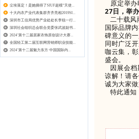
原定举办时间
尘埃落定！是她摘得了SIUF超模“天使...
27日，举
十大内衣产业代表集群齐齐亮相2019SI...
二十载风
深圳市工信局优势产业处处长李锐一行...
国际品牌内
深圳社会组织总会联合党委张武波副书...
碑意义的一
2024’第十二届居家衣饰原创设计大赛...
同时广泛开
全国轻工第二届互联网营销师职业技能...
咖云集，彰
2024’第十二届魅力东方·中国国际内...
盛会。
因展会档
谅解！请各
诚为大家做
特此通知